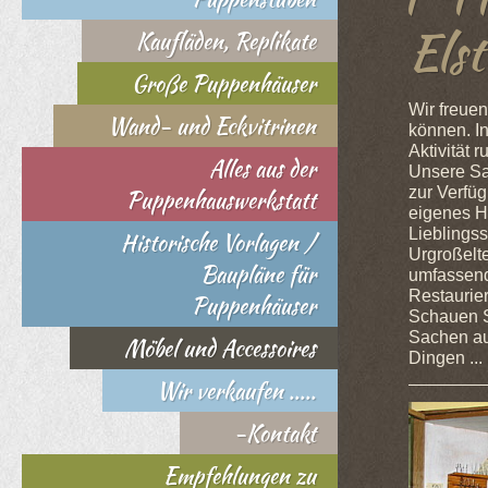
Elst
Kaufläden, Replikate
Große Puppenhäuser
Wir freue
Wand- und Eckvitrinen
können. I
Aktivität
Alles aus der
Unsere Sa
zur Verfü
Puppenhauswerkstatt
eigenes H
Lieblingss
Historische Vorlagen /
Urgroßelte
Baupläne für
umfassend
Restaurie
Puppenhäuser
Schauen S
Sachen au
Möbel und Accessoires
Dingen 
Wir verkaufen .....
-Kontakt
Empfehlungen zu