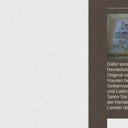
Dafür wurd
Herstellu
Original 
Hauses bes
Selbermac
und Liebh
Seien Sie 
der Herst
( weiter ü