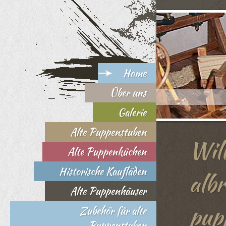
Home
Über uns
Galerie
Alte Puppenstuben
Wil
Alte Puppenküchen
Historische Kaufläden
alb
Alte Puppenhäuser
pup
Zubehör für alte
Puppenstuben